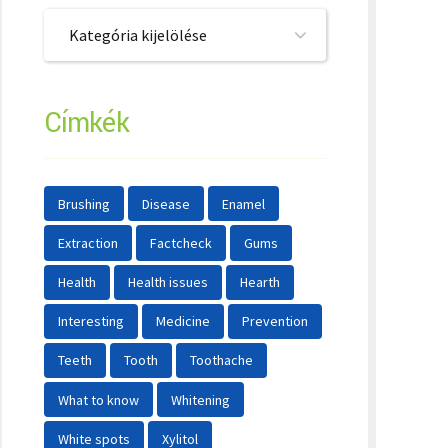
Kategória kijelölése
Címkék
Brushing
Disease
Enamel
Extraction
Factcheck
Gums
Health
Health issues
Hearth
Interesting
Medicine
Prevention
Teeth
Tooth
Toothache
What to know
Whitening
White spots
Xylitol