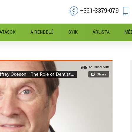
+361-3379-079
ATÁSOK
A RENDELŐ
GYIK
ÁRLISTA
MÉ