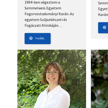
1994-ben végeztem a
Semme
Semmelweis Egyetem
Egyet
Fogorvostudományi Karán. Az
Kará
egyetem Szájsebészeti és
Fogászati Klinikáján…
Tovább..