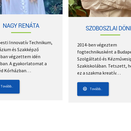
NAGY RENÁTA
SZOBOSZLAI DÖN
esti Innovatív Technikum,
2014-ben végeztem
zium és Szakképző
fogtechnikusként a Budape
ában végzettem idén
Szolgáltató és Kézművesip
ban. A gyakorlatomat a
Szakiskolában. Tetszett, 
éd Kórházban…
ez a szakma kreatív…
Tovább..
Tovább..