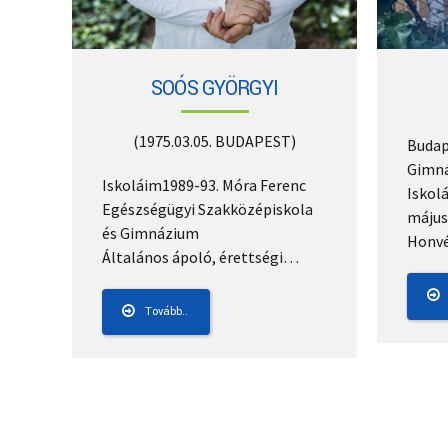
SOÓS GYÖRGYI
(1975.03.05. BUDAPEST)
Budap
Gimná
Iskoláim
1989-93. Móra Ferenc
Iskol
Egészségügyi Szakközépiskola
május
és Gimnázium
Honv
Általános ápoló, érettségi…
Tovább..