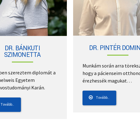
DR. PINTÉR DOMIN
DR. BÁNKUTI
SZIMONETTA
Munkám során arra töreks
ben szereztem diplomát a
hogy a pácienseim otthon
elweis Egyetem
érezhessék magukat…
vostudományi Karán.
Tovább..
Tovább..