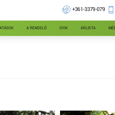
+361-3379-079
ATÁSOK
A RENDELŐ
GYIK
ÁRLISTA
MÉ