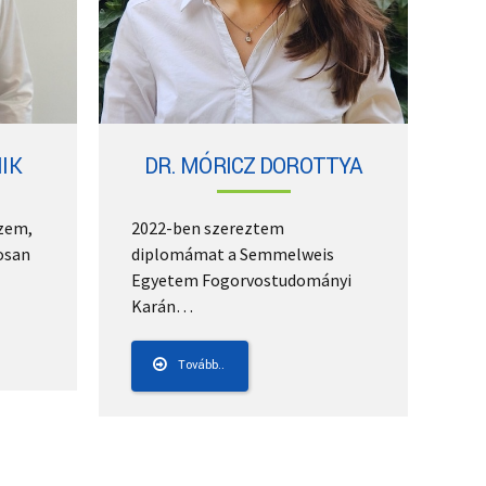
IK
DR. MÓRICZ DOROTTYA
zem,
2022-ben szereztem
osan
diplomámat a Semmelweis
Egyetem Fogorvostudományi
Karán…
Tovább..