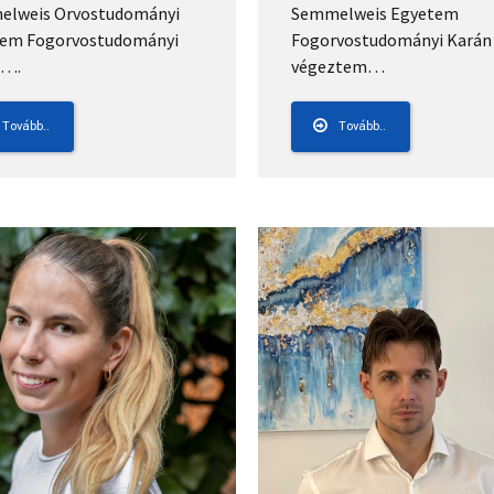
lweis Orvostudományi
Semmelweis Egyetem
em Fogorvostudományi
Fogorvostudományi Karán
n….
végeztem…
Tovább..
Tovább..