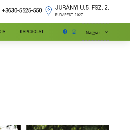
JURÁNYI U.5. FSZ. 2.
+3630-5525-550
BUDAPEST. 1027
DIA
KAPCSOLAT