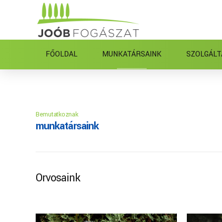
FŐOLDAL
MUNKATÁRSAINK
SZOLGÁLT
Bemutatkoznak
munkatársaink
Orvosaink