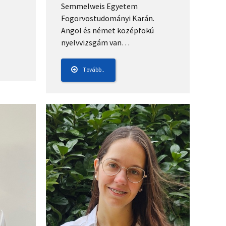
Semmelweis Egyetem
Fogorvostudományi Karán.
Angol és német középfokú
nyelvvizsgám van…
Tovább..