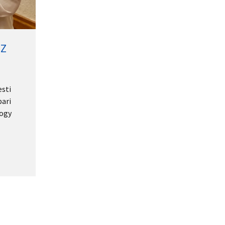
IZ
sti
ari
hogy