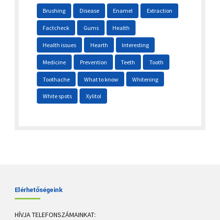
Brushing
Disease
Enamel
Extraction
Factcheck
Gums
Health
Health issues
Hearth
Interesting
Medicine
Prevention
Teeth
Tooth
Toothache
What to know
Whitening
White spots
Xylitol
Elérhetőségeink
HÍVJA TELEFONSZÁMAINKAT: