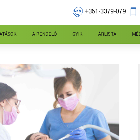
+361-3379-079
ATÁSOK
A RENDELŐ
GYIK
ÁRLISTA
MÉ