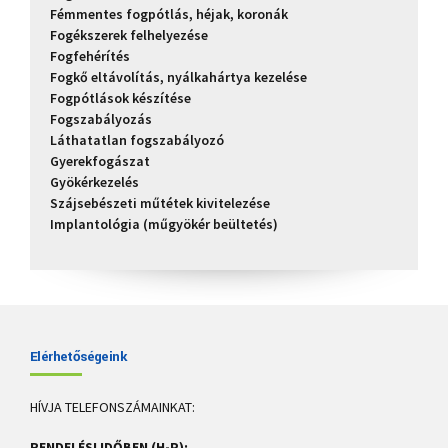
Fémmentes fogpótlás, héjak, koronák
Fogékszerek felhelyezése
Fogfehérítés
Fogkő eltávolítás, nyálkahártya kezelése
Fogpótlások készítése
Fogszabályozás
Láthatatlan fogszabályozó
Gyerekfogászat
Gyökérkezelés
Szájsebészeti műtétek kivitelezése
Implantológia (műgyökér beültetés)
Elérhetőségeink
HÍVJA TELEFONSZÁMAINKAT:
RENDELÉSI IDŐBEN (H-P):