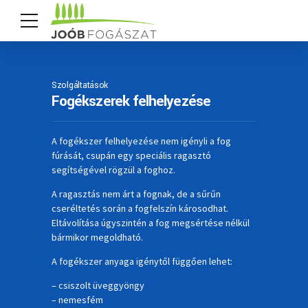
Szolgáltatások
Fogékszerek felhelyezése
A fogékszer felhelyezése nem igényli a fog
fúrását, csupán egy speciális ragasztó
segítségével rögzül a foghoz.
A ragasztás nem árt a fognak, de a sűrűn
cseréltetés során a fogfelszín károsodhat.
Eltávolítása úgyszintén a fog megsértése nélkül
bármikor megoldható.
A fogékszer anyaga igénytől függően lehet:
– csiszolt üveggyöngy
– nemesfém