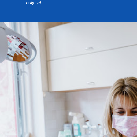
– drágakő.