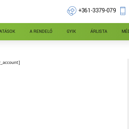
+361-3379-079
ATÁSOK
A RENDELŐ
GYIK
ÁRLISTA
MÉ
_account]