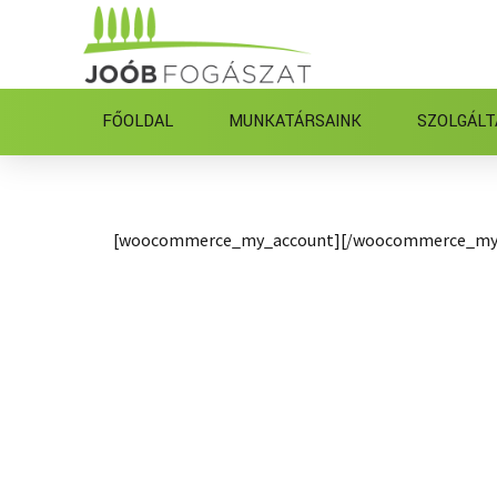
FŐOLDAL
MUNKATÁRSAINK
SZOLGÁLT
[woocommerce_my_account][/woocommerce_my