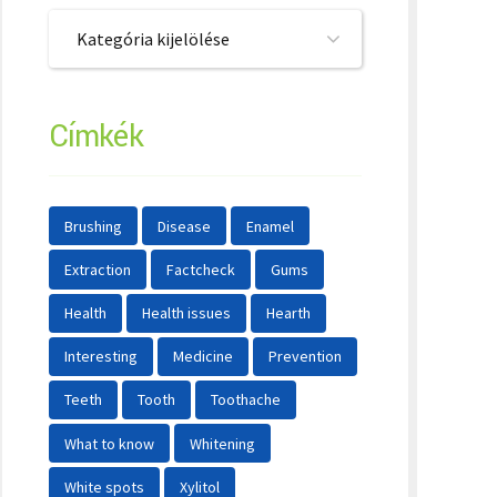
Kategória kijelölése
Címkék
Brushing
Disease
Enamel
Extraction
Factcheck
Gums
Health
Health issues
Hearth
Interesting
Medicine
Prevention
Teeth
Tooth
Toothache
What to know
Whitening
White spots
Xylitol