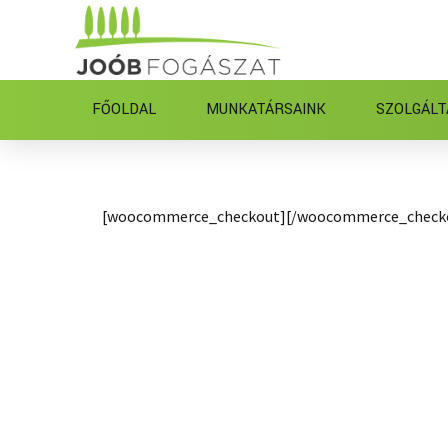
FŐOLDAL
MUNKATÁRSAINK
SZOLGÁLT
[woocommerce_checkout][/woocommerce_check