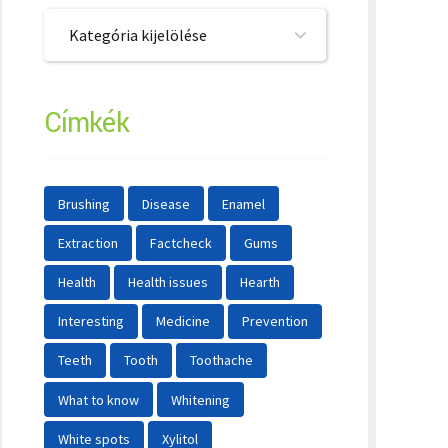
Kategória kijelölése
Címkék
Brushing
Disease
Enamel
Extraction
Factcheck
Gums
Health
Health issues
Hearth
Interesting
Medicine
Prevention
Teeth
Tooth
Toothache
What to know
Whitening
White spots
Xylitol