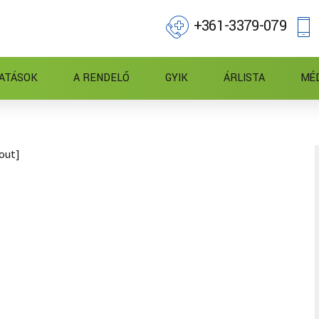
+361-3379-079
ATÁSOK
A RENDELŐ
GYIK
ÁRLISTA
MÉ
out]