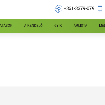
+361-3379-079
ATÁSOK
A RENDELŐ
GYIK
ÁRLISTA
MÉ