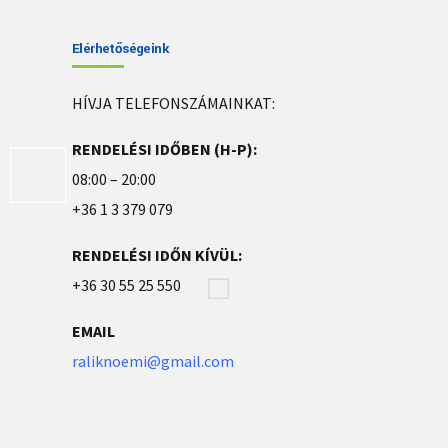
Elérhetőségeink
HÍVJA TELEFONSZÁMAINKAT:
RENDELÉSI IDŐBEN (H-P):
08:00 – 20:00
+36 1 3 379 079
RENDELÉSI IDŐN KÍVÜL:
+36 30 55 25 550
EMAIL
raliknoemi@gmail.com