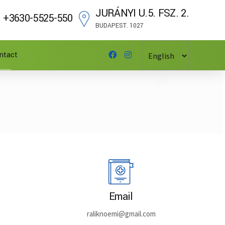
JURÁNYI U.5. FSZ. 2.
+3630-5525-550
BUDAPEST. 1027
ntact
Email
raliknoemi@gmail.com