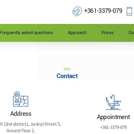
+361-3379-079
Frequently asked questions
Approach
Prices
Co
Info
Contact
Address
Appointment
. (2nd district), Jurányi Street 5,
+361-3379-079
Ground Floor 2.