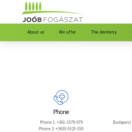
About us
We offer
The dentistry
Phone
Phone 1: +361-3379-079
Budapest II
Phone 2: +3630-5525-550