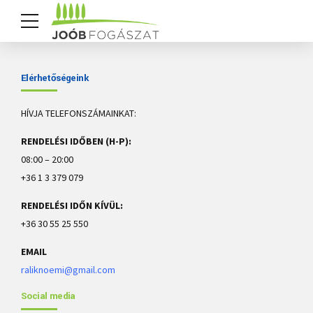
Elérhetőségeink
HÍVJA TELEFONSZÁMAINKAT:
RENDELÉSI IDŐBEN (H-P):
08:00 – 20:00
+36 1 3 379 079
RENDELÉSI IDŐN KÍVÜL:
+36 30 55 25 550
EMAIL
raliknoemi@gmail.com
Social media