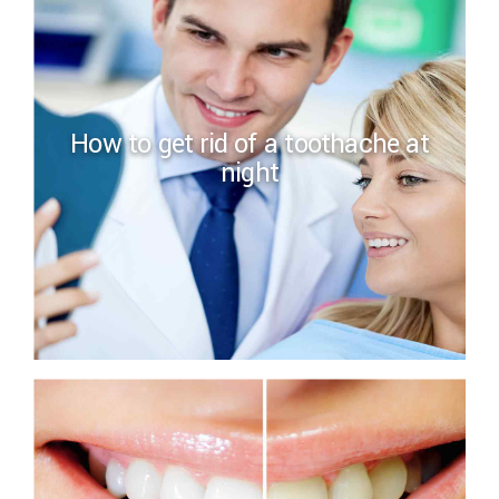
How to get rid of a toothache at
night
Brushing your teeth may keep your
heart healthy