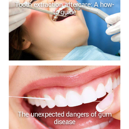
Tooth extraction aftercare: A how-
to guide
Hello world!
The unexpected dangers of gum
disease