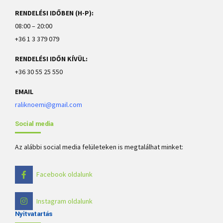
RENDELÉSI IDŐBEN (H-P):
08:00 – 20:00
+36 1 3 379 079
RENDELÉSI IDŐN KÍVÜL:
+36 30 55 25 550
EMAIL
raliknoemi@gmail.com
Social media
Az alábbi social media felületeken is megtalálhat minket:
Facebook oldalunk
Instagram oldalunk
Nyitvatartás