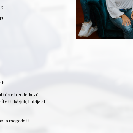
ég
l?
et
áttérrel rendelkező
tott, kérjük, küldje el
.
mal a megadott