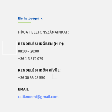
Elérhetőségeink
HÍVJA TELEFONSZÁMAINKAT:
RENDELÉSI IDŐBEN (H-P):
08:00 – 20:00
+36 1 3 379 079
RENDELÉSI IDŐN KÍVÜL:
+36 30 55 25 550
EMAIL
raliknoemi@gmail.com