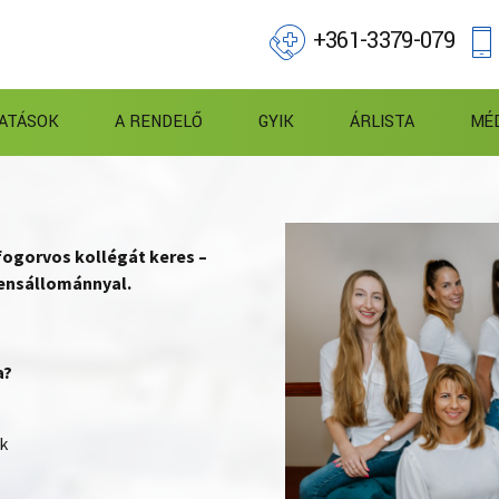
+361-3379-079
ATÁSOK
A RENDELŐ
GYIK
ÁRLISTA
MÉ
fogorvos kollégát keres –
ensállománnyal.
a?
k