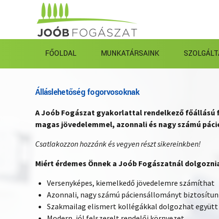
FŐOLDAL
MUNKATÁRSAINK
SZOLGÁLT
Álláslehetőség fogorvosoknak
A Joób Fogászat gyakorlattal rendelkező főállású 
magas jövedelemmel, azonnali és nagy számú páci
Csatlakozzon hozzánk és vegyen részt sikereinkben!
Miért érdemes Önnek a Joób Fogászatnál dolgozni
Versenyképes, kiemelkedő jövedelemre számíthat
Azonnali, nagy számú páciensállományt biztosítun
Szakmailag elismert kollégákkal dolgozhat együtt
Modern, jól felszerelt rendelői környezet