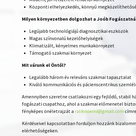
Központi elhelyezkedés, könnyű megközelíthetős
Milyen környezetben dolgozhat a Joób Fogászatná
Legújabb technológiájú diagnosztikai eszközök
Magas színvonalú kezelőhelyiségek
Klimatizált, kényelmes munkakörnyezet
Támogató szakmai környezet
Mit várunk el Öntől?
Legalább három év releváns szakmai tapasztalat
Kiváló kommunikációs és pácienscentrikus szemlél
Amennyiben szeretne csatlakozni egy fejlődő, stabil h
fogászati csapathoz, ahol a szakmai előmenetel biztosí
fényképes önéletrajzát a
raliknoemi@gmail.com
címre
Kérdéseivel kapcsolatban forduljon hozzánk bizalom
elérhetőségeken.